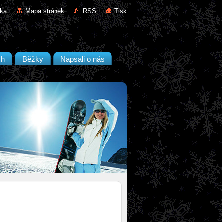
nka
Mapa stránek
RSS
Tisk
ch
Běžky
Napsali o nás