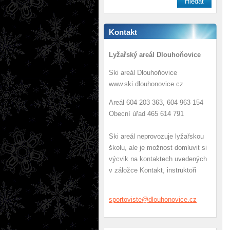
Kontakt
Lyžařský areál Dlouhoňovice
Ski areál Dlouhoňovice
www.ski.dlouhonovice.cz
Areál 604 203 363, 604 963 154
Obecní úřad 465 614 791
Ski areál neprovozuje lyžařskou
školu, ale je možnost domluvit si
výcvik na kontaktech uvedených
v záložce Kontakt, instruktoři
sportovi
ste@dlou
honovice
.cz