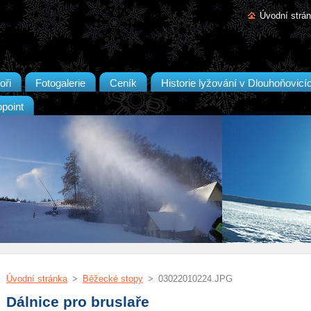
Úvodní strá
oři
Fotogalerie
Ceník
Historie lyžování v Dlouhoňovicí
opoint
Úvodní stránka
>
Běžecké stopy
>
03022010224.JPG
Dálnice pro bruslaře