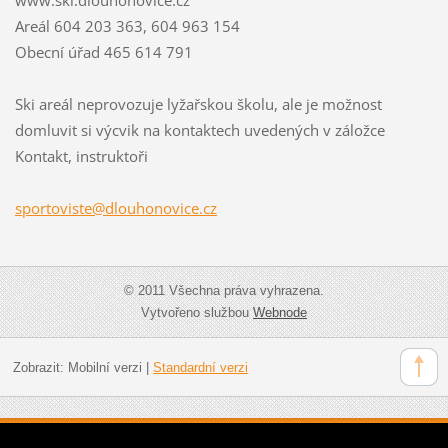
Areál 604 203 363, 604 963 154
Obecní úřad 465 614 791
Ski areál neprovozuje lyžařskou školu, ale je možnost
domluvit si výcvik na kontaktech uvedených v záložce
Kontakt, instruktoři
sportovi
ste@dlou
honovice
.cz
© 2011 Všechna práva vyhrazena.
Vytvořeno službou
Webnode
Zobrazit:
Mobilní verzi
|
Standardní verzi