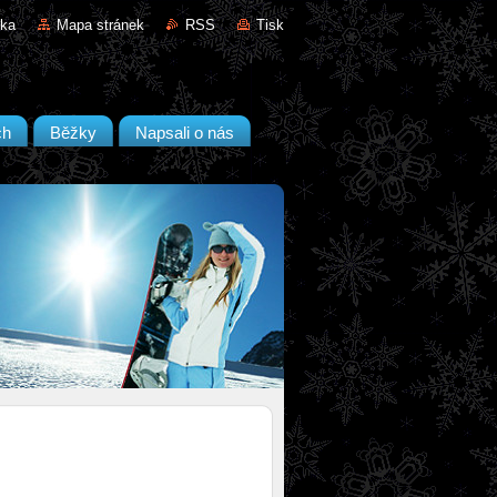
nka
Mapa stránek
RSS
Tisk
ch
Běžky
Napsali o nás