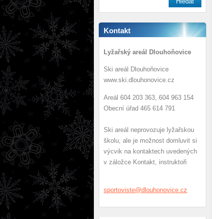
Kontakt
Lyžařský areál Dlouhoňovice
Ski areál Dlouhoňovice
www.ski.dlouhonovice.cz
Areál 604 203 363, 604 963 154
Obecní úřad 465 614 791
Ski areál neprovozuje lyžařskou
školu, ale je možnost domluvit si
výcvik na kontaktech uvedených
v záložce Kontakt, instruktoři
sportovi
ste@dlou
honovice
.cz