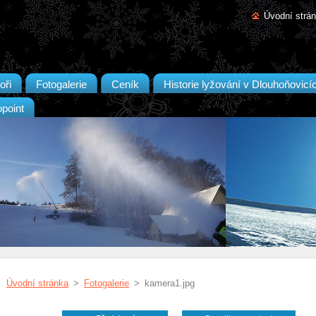
Úvodní strá
oři
Fotogalerie
Ceník
Historie lyžování v Dlouhoňovicí
opoint
Úvodní stránka
>
Fotogalerie
>
kamera1.jpg